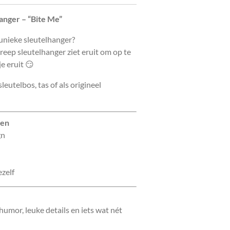
anger – “Bite Me”
unieke sleutelhanger?
eep sleutelhanger ziet eruit om op te
e eruit 😏
leutelbos, tas of als origineel
ben
gn
ezelf
umor, leuke details en iets wat nét