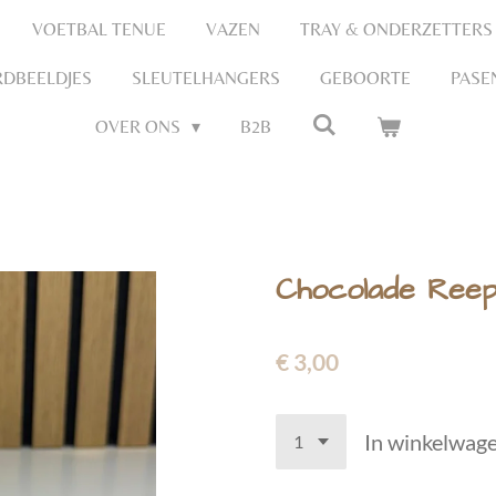
VOETBAL TENUE
VAZEN
TRAY & ONDERZETTERS
DBEELDJES
SLEUTELHANGERS
GEBOORTE
PASE
OVER ONS
B2B
Chocolade Reep
€ 3,00
In winkelwag