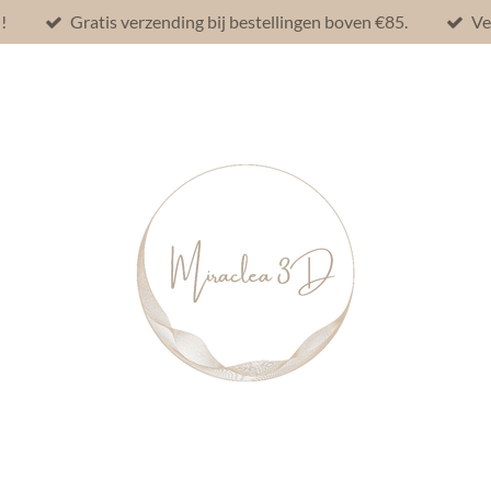
!
Gratis verzending bij bestellingen boven €85.
Ve