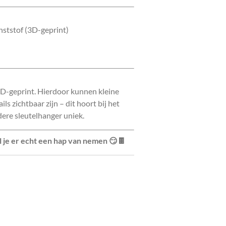
nststof (3D-geprint)
3D-geprint. Hierdoor kunnen kleine
ls zichtbaar zijn – dit hoort bij het
ere sleutelhanger uniek.
l je er echt een hap van nemen 😏🍫