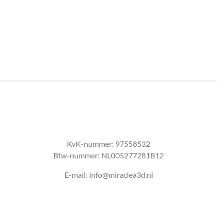
KvK-nummer:
97558532
Btw-nummer:
NL005277281B12
E-mail: info@miraclea3d.nl