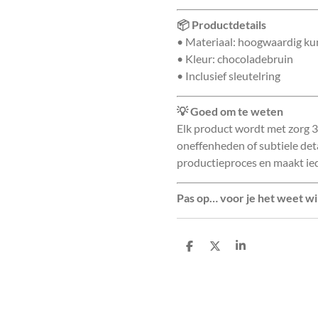
📦 Productdetails
• Materiaal: hoogwaardig ku
• Kleur: chocoladebruin
• Inclusief sleutelring
💡 Goed om te weten
Elk product wordt met zorg 
oneffenheden of subtiele detai
productieproces en maakt ied
Pas op… voor je het weet wi
D
D
S
e
e
h
l
e
a
e
l
r
n
e