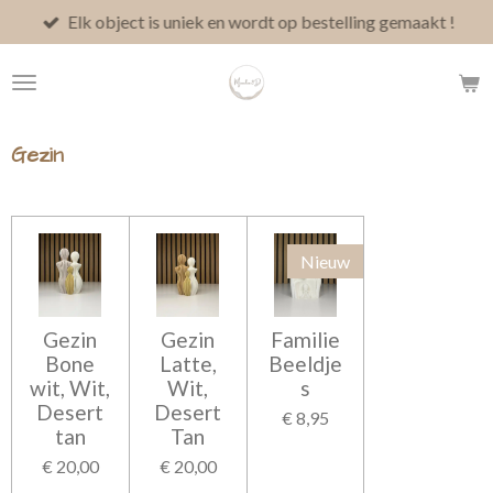
Elk object is uniek en wordt op bestelling gemaakt !
Ga
direct
naar
de
hoofdinhoud
Gezin
Nieuw
Gezin
Gezin
Familie
Bone
Latte,
Beeldje
wit, Wit,
Wit,
s
Desert
Desert
€ 8,95
tan
Tan
€ 20,00
€ 20,00