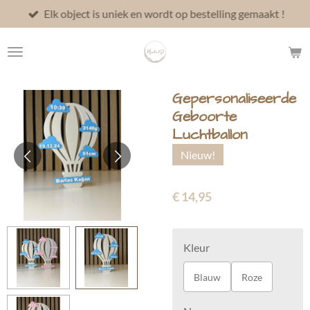
Elk object is uniek en wordt op bestelling gemaakt !
Ga
direct
naar
de
hoofdinhoud
Gepersonaliseerde
Geboorte
Luchtballon
Nieuw!
€ 14,95
Kleur
Blauw
Roze