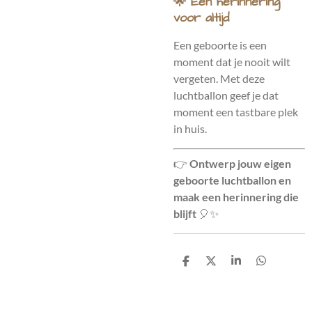
🌟 Een herinnering
voor altijd
Een geboorte is een
moment dat je nooit wilt
vergeten. Met deze
luchtballon geef je dat
moment een tastbare plek
in huis.
👉
Ontwerp jouw eigen
geboorte luchtballon en
maak een herinnering die
blijft
🎈✨
D
D
S
D
e
e
h
e
l
e
a
l
e
l
r
e
n
e
n