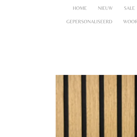
HOME
NIEUW
SALE
GEPERSONALISEERD
WOOR