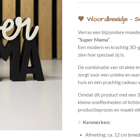
🖤 Woordbeeldje – 
Verras een bijzondere moeder 
“Super Mama”
.
Een modern en krachtig 3D-ge
zien hoe speciaal zij is.
De combinatie van strakke lett
zorgt voor een unieke en warm
huis en een prachtig cadeau 
Omdat dit product met een 3
kleine oneffenheden of lichte l
productieproces en maakt elk
✨
Kenmerken:
Afmeting: ca. 12 cm bree