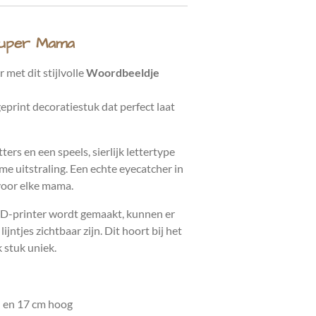
Super Mama
met dit stijlvolle
Woordbeeldje
print decoratiestuk dat perfect laat
ers en een speels, sierlijk lettertype
e uitstraling. Een echte eyecatcher in
voor elke mama.
D-printer wordt gemaakt, kunnen er
ijntjes zichtbaar zijn. Dit hoort bij het
 stuk uniek.
d en 17 cm hoog