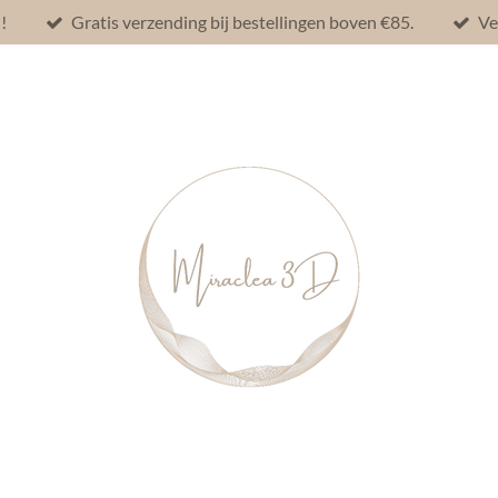
!
Gratis verzending bij bestellingen boven €85.
Ve