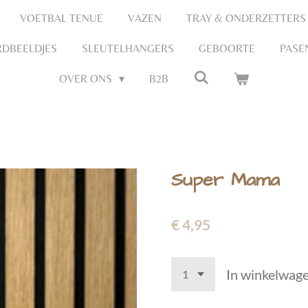
VOETBAL TENUE
VAZEN
TRAY & ONDERZETTERS
DBEELDJES
SLEUTELHANGERS
GEBOORTE
PASE
OVER ONS
B2B
Super Mama
€ 4,95
In winkelwag