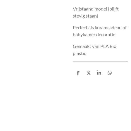
Vrijstaand model (blijft
stevig staan)
Perfect als kraamcadeau of
babykamer decoratie
Gemaakt van PLA Bio
plastic
D
D
S
D
e
e
h
e
l
e
a
l
e
l
r
e
n
e
n