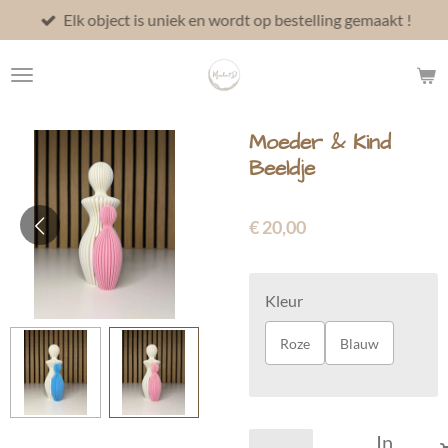
Elk object is uniek en wordt op bestelling gemaakt !
Ga
direct
naar
de
hoofdinhoud
Moeder & Kind
Beeldje
€ 20,00
Kleur
Roze
Blauw
In