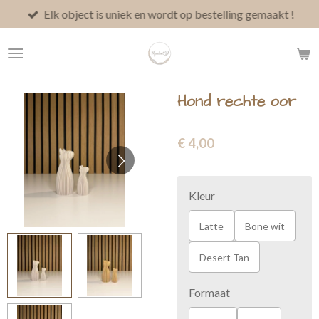
Elk object is uniek en wordt op bestelling gemaakt !
Ga
direct
naar
de
hoofdinhoud
Hond rechte oor
€ 4,00
Kleur
Latte
Bone wit
Desert Tan
Formaat