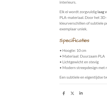
interieurs.
Elk ei wordt zorgvuldig
laag 
PLA-materiaal. Door het 3D-
kleurverschillen of subtiele p
exemplaar uniek.
Specificaties
• Hoogte: 10 cm
• Materiaal: Duurzaam PLA
• Lichtgewicht en stevig
• Modern streepdesign met r
Een subtiele en eigentijdse t
D
D
S
e
e
h
l
e
a
e
l
r