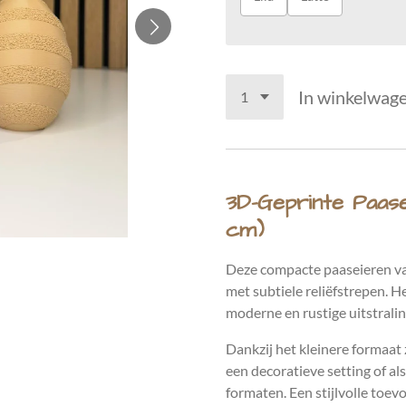
In winkelwag
3D-Geprinte Paase
cm)
Deze compacte paaseieren va
met subtiele reliëfstrepen. H
moderne en rustige uitstralin
Dankzij het kleinere formaat z
een decoratieve setting of a
formaten. Een stijlvolle toe