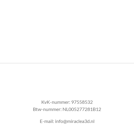
n
e
KvK-nummer:
97558532
Btw-nummer:
NL005277281B12
E-mail: info@miraclea3d.nl