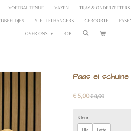
VOETBAL TENUE
VAZEN
TRAY & ONDERZETTERS
DBEELDJES
SLEUTELHANGERS
GEBOORTE
PASE
OVER ONS
B2B
Paas ei schuine
€ 5,00
€ 8,00
Kleur
Lila
Latte