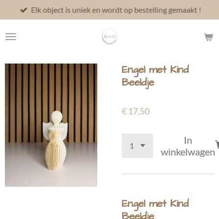
Elk object is uniek en wordt op bestelling gemaakt !
Ga
direct
naar
de
hoofdinhoud
Engel met Kind
Beeldje
€ 17,50
In
winkelwagen
Engel met Kind
Beeldje