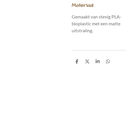
Materiaal
Gemaakt van stevig PLA-
bioplastic met een matte
uitstraling.
D
D
S
D
e
e
h
e
l
e
a
l
e
l
r
e
n
e
n