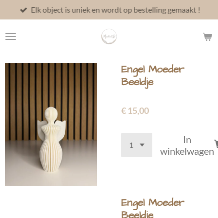
Elk object is uniek en wordt op bestelling gemaakt !
Ga
direct
naar
de
hoofdinhoud
Engel Moeder
Beeldje
€ 15,00
In
winkelwagen
Engel Moeder
Beeldje