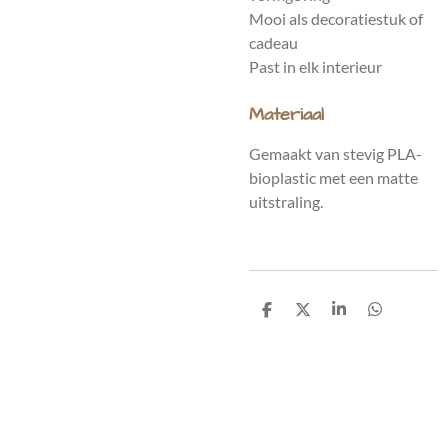
Mooi als decoratiestuk of
cadeau
Past in elk interieur
Materiaal
Gemaakt van stevig PLA-
bioplastic met een matte
uitstraling.
D
D
S
D
e
e
h
e
l
e
a
l
e
l
r
e
n
e
n